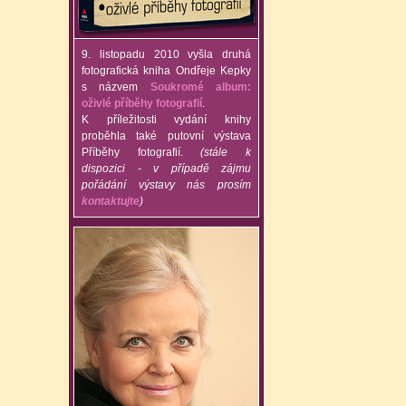
9. listopadu 2010 vyšla druhá
fotografická kniha Ondřeje Kepky
s názvem
Soukromé album:
oživlé příběhy fotografií
.
K příležitosti vydání knihy
proběhla také putovní výstava
Příběhy fotografií.
(stále k
dispozici - v případě zájmu
pořádání výstavy nás prosím
kontaktujte
)