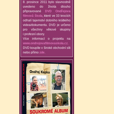
8. prosince 2011 bylo slavnostně
uvedeno do života dlouho
připravované
DVD Ondřejova
filmová škola
, které ve 33 krocích
odhalí tajemství dobrého krátkého
videa/dokumentu. DVD je určeno
pro všechny věkové skupiny
i profesní obory.
Více informací o projektu na
www.ondrejovafilmovaskola.cz
.
DVD koupíte v široké obchodní síti
nebo přímo
zde
.