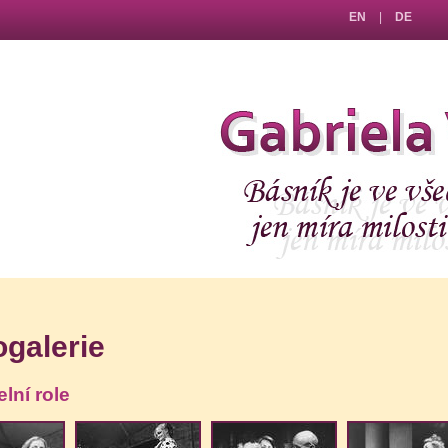
EN
|
DE
Gabriela
ogalerie
lní role