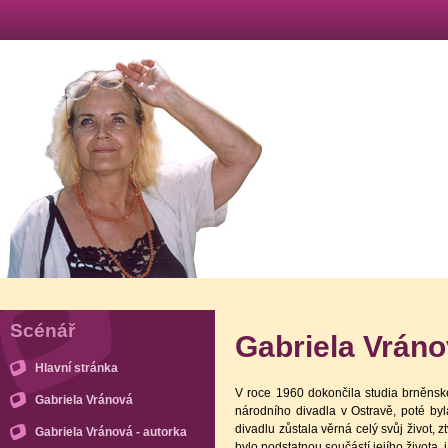
Scénář
Gabriela Vrán
Hlavní stránka
V roce 1960 dokončila studia brněns
Gabriela Vránová
národního divadla v Ostravě, poté b
divadlu zůstala věrná celý svůj život,
Gabriela Vránová - autorka
bylo podstatnou součástí jejího života,