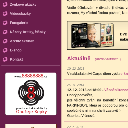
Zvukové ukázky
Vedle účinkování v divadle ji diváci z
rozumu, My všichni školou povinní, Noc
Videoukázky
Fotogalerie
Názory, kritiky, články
DVD 
naku
Archiv aktualit
E-shop
Aktuálně
(archiv aktualit...)
Kontakt
10. 12. 2013
V nakladatelství Carpe diem vyšla
e-kn
25. 11. 2013
12. 12. 2013 od 18:00 -
Vánoční koncer
Dobrý podvečer,
jste všichni zváni na benefiční kon
PARKINSON, která je podporou pro oso
společně s nimi na chvíli zastavit :)
Gabriela Vránová
22. 7. 2013