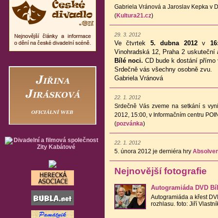
Gabriela Vránová a Jaroslav Kepka v D
(
Kultura21.cz
)
29. 3. 2012
Ve čtvrtek
5. dubna 2012
v
16
Vinohradská 12, Praha 2 uskuteční
Bílé noci.
CD bude k dostání přímo 
Srdečně vás všechny osobně zvu.
Gabriela Vránová
22. 1. 2012
Srdečně Vás zveme na setkání s vynik
2012, 15:00, v Informačním centru POIN
(
pozvánka
)
22. 1. 2012
5. února 2012 je derniéra hry
Absolve
Nejnovější fotografie
Autogramiáda DVD Bíl
Autogramiáda a křest DV
rozhlasu. foto: Jiří Vlastní