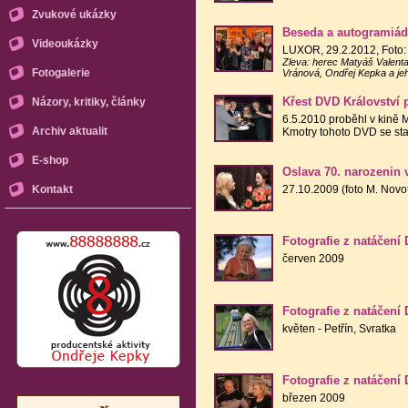
Zvukové ukázky
Beseda a autogramiáda
Videoukázky
LUXOR, 29.2.2012, Foto: J
Zleva: herec Matyáš Valenta
Fotogalerie
Vránová, Ondřej Kepka a jeh
Křest DVD Království 
Názory, kritiky, články
6.5.2010 proběhl v kině 
Archiv aktualit
Kmotry tohoto DVD se sta
E-shop
Oslava 70. narozenin 
27.10.2009 (foto M. Novo
Kontakt
Fotografie z natáčení
červen 2009
Fotografie z natáčení
květen - Petřín, Svratka
Fotografie z natáčení
březen 2009