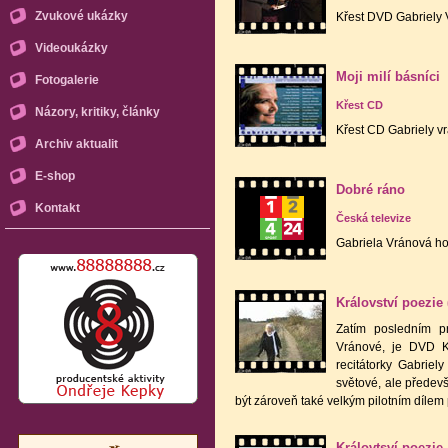
Zvukové ukázky
Křest DVD Gabriely V
Videoukázky
Moji milí básníci
Fotogalerie
Křest CD
Názory, kritiky, články
Křest CD Gabriely vr
Archiv aktualit
E-shop
Dobré ráno
Kontakt
Česká televize
Gabriela Vránová h
Království poezie (
Zatím posledním pr
Vránové, je DVD Kr
recitátorky Gabriel
světové, ale předev
být zároveň také velkým pilotním dílem 
Královtsví poezie