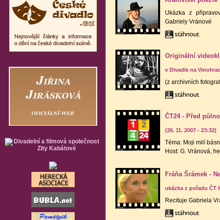
Ukázka z připravo
Gabriely Vránové
Originální videok
v Divadle na Vinohra
(z archivních fotogra
ČT24 - Před půlno
(26. 11. 2007 - 23:32)
Téma: Moji milí básn
Host: G. Vránová, h
Fráňa Šrámek - N
ukázka z pořadu ČT H
Recituje Gabriela V