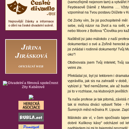
(samozřejmě nejenom tam) a vytvářet hu
Feydeaově Dámě z Maxima …. Vždy to 
vzpomínal na Tvou postavu Dóžete v K
Od Zorky vím, že jsi pochopitelně měl 
sebe, svůj názor na život a na svět, ve
nebo Moore z Boltova "Člověka pro kaž
Naštěstí jsi jako málokdo z naší profes
dokumentaci o své a Zořině herecké prá
jsi zvládal i rodinné dokumenty! Tvůj M
oko"!
Obdivovala jsem Tvůj intelekt, Tvůj sar
velmi zle.
Překládal jsi, byl jsi lektorem i drama
vyprávěla, jak sis na zahradě v době, 
vybízel ji: "teď nemůžeme, ale až bude
jsi to v rozhlase, na klubových jevištích 
Ta naše profese je tak pitomá, závislá 
tak si mohou diváci vybavit Tebe - F
Šumných měst režiséra R. Lipuse. Zapl
Málokdo ale ví, v čem spočívalo tajem
dobré Kulíkovy kávy" odcházel od le
nadhledem jsi mi to tajemství prozradi