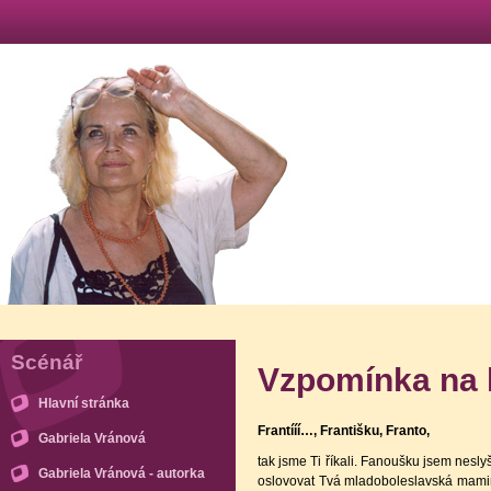
Scénář
Vzpomínka na 
Hlavní stránka
Frantííí…, Františku, Franto,
Gabriela Vránová
tak jsme Ti říkali. Fanoušku jsem nesl
Gabriela Vránová - autorka
oslovovat Tvá mladoboleslavská mamink