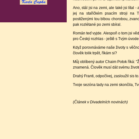
Ano, stál jsi na zemi, ale také jsi lítal
jej na stařičkém psacím stroji na Tu
postiženými tou blbou chorobou, zvan
pak rozlétané po zemi sbíral.
Román teď vyjde. Alespoň o tom jsi vědě
pro Český rozhlas - ještě s Tvým úvode
Když porovnáváme naše životy s věčnost
člověk tolik trpět, říkám si?
Můj oblíbený autor Chaim Potok říká: "Ži
znamená. Člověk musí dát svému životu
Drahý Franti, odpočívej, zasloužil sis to
Tvoje sezóna tady na zemi skončila, Tv
(Článek v Divadelních novinách)