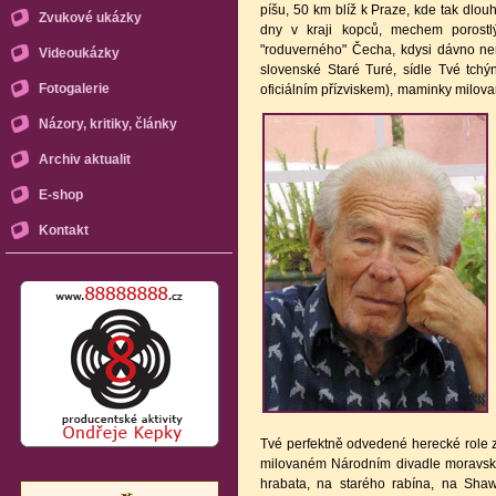
píšu, 50 km blíž k Praze, kde tak dlou
Zvukové ukázky
dny v kraji kopců, mechem porostl
"roduverného" Čecha, kdysi dávno n
Videoukázky
slovenské Staré Turé, sídle Tvé tchý
Fotogalerie
oficiálním přízviskem), maminky milova
Názory, kritiky, články
Archiv aktualit
E-shop
Kontakt
Tvé perfektně odvedené herecké role zů
milovaném Národním divadle moravsko
hrabata, na starého rabína, na Sha